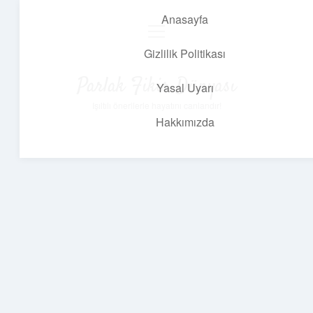
Anasayfa
menüyü
aç
Gizlilik Politikası
Parlak Fikir Dünyası
Yasal Uyarı
Işıltılı önerilerle hayatını canlandır!
Hakkımızda