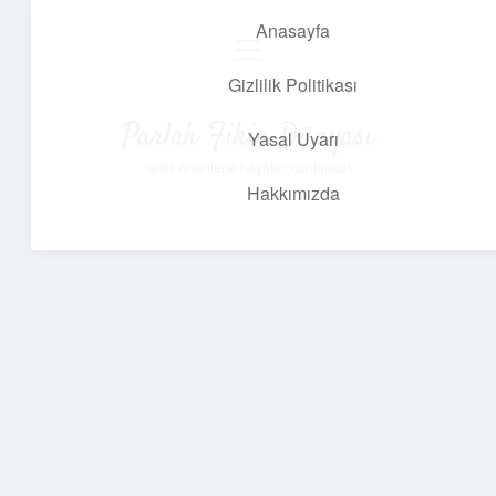
Anasayfa
menüyü
aç
Gizlilik Politikası
Parlak Fikir Dünyası
Yasal Uyarı
Işıltılı önerilerle hayatını canlandır!
Hakkımızda