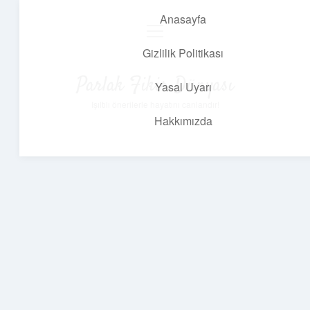
Anasayfa
menüyü
aç
Gizlilik Politikası
Parlak Fikir Dünyası
Yasal Uyarı
Işıltılı önerilerle hayatını canlandır!
Hakkımızda