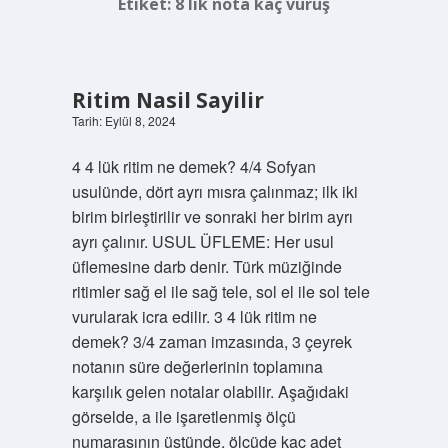
Etiket:
8 lik nota kaç vuruş
Ritim Nasil Sayilir
Tarih: Eylül 8, 2024
4 4 lük ritim ne demek? 4/4 Sofyan
usulünde, dört ayrı mısra çalınmaz; ilk iki
birim birleştirilir ve sonraki her birim ayrı
ayrı çalınır. USUL ÜFLEME: Her usul
üflemesine darb denir. Türk müziğinde
ritimler sağ el ile sağ tele, sol el ile sol tele
vurularak icra edilir. 3 4 lük ritim ne
demek? 3/4 zaman imzasında, 3 çeyrek
notanın süre değerlerinin toplamına
karşılık gelen notalar olabilir. Aşağıdaki
görselde, a ile işaretlenmiş ölçü
numarasının üstünde, ölçüde kaç adet