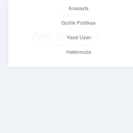
Anasayfa
menüyü
aç
Gizlilik Politikası
Parlak Fikir Dünyası
Yasal Uyarı
Işıltılı önerilerle hayatını canlandır!
Hakkımızda