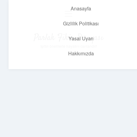
Anasayfa
menüyü
aç
Gizlilik Politikası
Parlak Fikir Dünyası
Yasal Uyarı
Işıltılı önerilerle hayatını canlandır!
Hakkımızda