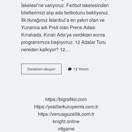
İskelesi’ne varıyoruz. Feribot iskelesinden
biletlerimizi alıp ada feribotunu bekliyoruz.
İlk durağımız İstanbul’a en yakın olan ve
Yunanca adı Proti olan Prens Adası
Kınalıada. Kınalı Ada’ya vardıktan sonra
programımıza başlıyoruz. 12 Adalar Turu
nereden kalkıyor? 12…
İStanbul
Devamını okuyun
12 Yorum
Adalar
Turu
Nereden
Kalkıyor
https://bigrafikir.com
https://yesillerkuruyemis.com.tr
https://venusguzellik.com.tr
knight online
nttgame