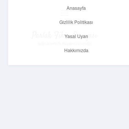
Anasayfa
menüyü
aç
Gizlilik Politikası
Parlak Fikir Dünyası
Yasal Uyarı
Işıltılı önerilerle hayatını canlandır!
Hakkımızda