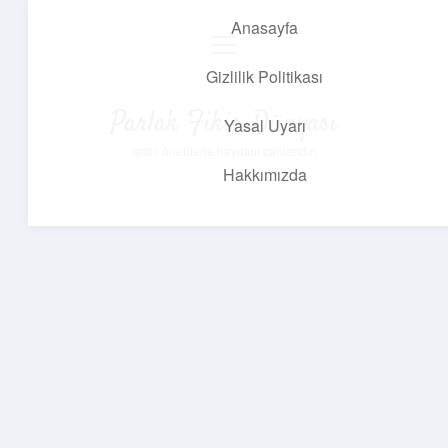
Anasayfa
menüyü
aç
Gizlilik Politikası
Parlak Fikir Dünyası
Yasal Uyarı
Işıltılı önerilerle hayatını canlandır!
Hakkımızda