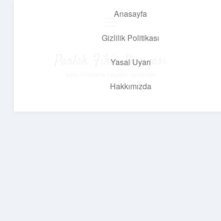
Anasayfa
menüyü
aç
Gizlilik Politikası
Parlak Fikir Dünyası
Yasal Uyarı
Işıltılı önerilerle hayatını canlandır!
Hakkımızda