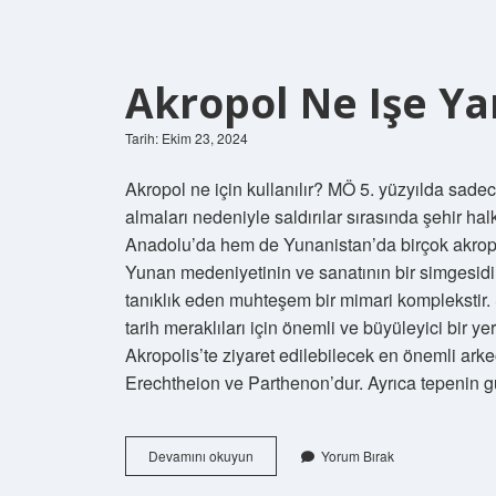
Akropol Ne Işe Ya
Tarih: Ekim 23, 2024
Akropol ne için kullanılır? MÖ 5. yüzyılda sadece
almaları nedeniyle saldırılar sırasında şehir h
Anadolu’da hem de Yunanistan’da birçok akropol
Yunan medeniyetinin ve sanatının bir simgesidir
tanıklık eden muhteşem bir mimari komplekstir. S
tarih meraklıları için önemli ve büyüleyici bir 
Akropolis’te ziyaret edilebilecek en önemli arke
Erechtheion ve Parthenon’dur. Ayrıca tepenin
Akropol
Devamını okuyun
Yorum Bırak
Ne
Işe