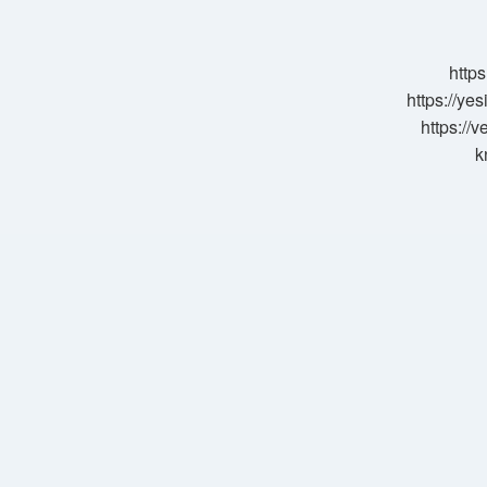
Yarar
https
https://ye
https://
k