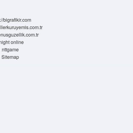
://bigrafikir.com
sillerkuruyemis.com.tr
venusguzellik.com.tr
night online
nttgame
Sitemap