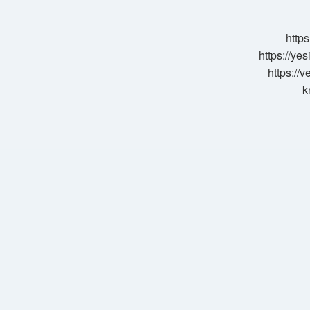
Demek
https
https://ye
https://
k