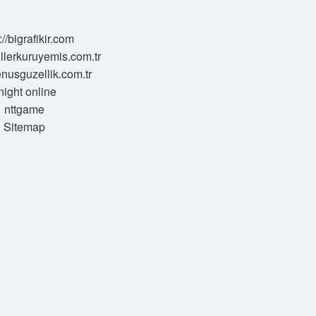
://bigrafikir.com
sillerkuruyemis.com.tr
venusguzellik.com.tr
night online
nttgame
Sitemap