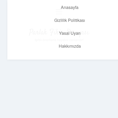
Anasayfa
menüyü
aç
Gizlilik Politikası
Parlak Fikir Dünyası
Yasal Uyarı
Işıltılı önerilerle hayatını canlandır!
Hakkımızda