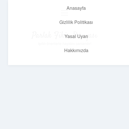
Anasayfa
menüyü
aç
Gizlilik Politikası
Parlak Fikir Dünyası
Yasal Uyarı
Işıltılı önerilerle hayatını canlandır!
Hakkımızda