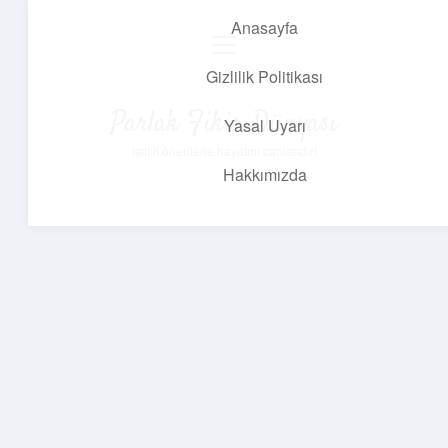
Anasayfa
menüyü
aç
Gizlilik Politikası
Parlak Fikir Dünyası
Yasal Uyarı
Işıltılı önerilerle hayatını canlandır!
Hakkımızda