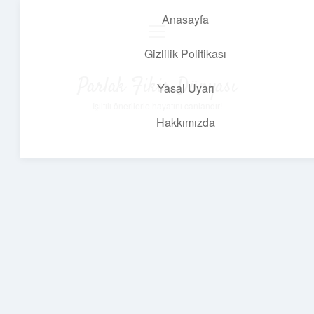
Anasayfa
menüyü
aç
Gizlilik Politikası
Parlak Fikir Dünyası
Yasal Uyarı
Işıltılı önerilerle hayatını canlandır!
Hakkımızda