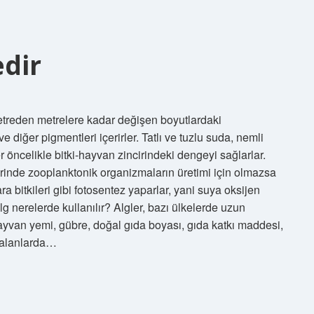
dir
metreden metrelere kadar değişen boyutlardaki
ve diğer pigmentleri içerirler. Tatlı ve tuzlu suda, nemli
r öncelikle bitki-hayvan zincirindeki dengeyi sağlarlar.
cirinde zooplanktonik organizmaların üretimi için olmazsa
ara bitkileri gibi fotosentez yaparlar, yani suya oksijen
lg nerelerde kullanılır? Algler, bazı ülkelerde uzun
 hayvan yemi, gübre, doğal gıda boyası, gıda katkı maddesi,
li alanlarda…