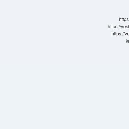
https
https://ye
https://
k