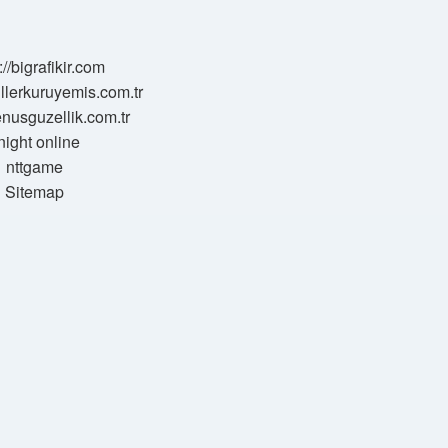
://bigrafikir.com
sillerkuruyemis.com.tr
venusguzellik.com.tr
night online
nttgame
Sitemap