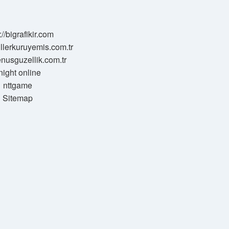
://bigrafikir.com
sillerkuruyemis.com.tr
venusguzellik.com.tr
night online
nttgame
Sitemap