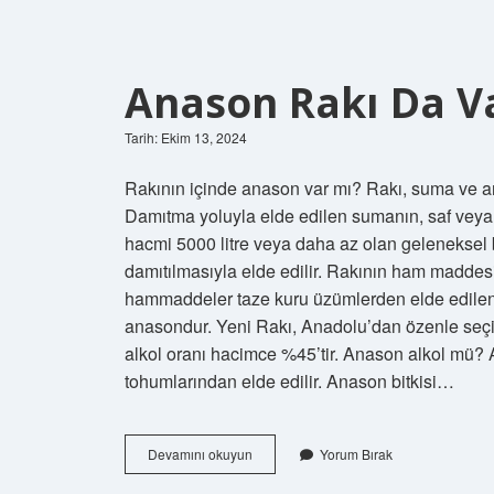
Anason Rakı Da V
Tarih: Ekim 13, 2024
Rakının içinde anason var mı? Rakı, suma ve an
Damıtma yoluyla elde edilen sumanın, saf veya tar
hacmi 5000 litre veya daha az olan geleneksel 
damıtılmasıyla elde edilir. Rakının ham maddesi
hammaddeler taze kuru üzümlerden elde edilen
anasondur. Yeni Rakı, Anadolu’dan özenle seçi
alkol oranı hacimce %45’tir. Anason alkol mü? 
tohumlarından elde edilir. Anason bitkisi…
Anason
Devamını okuyun
Yorum Bırak
Rakı
Da