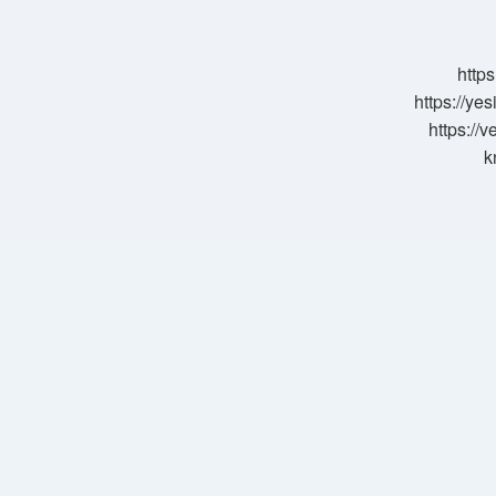
Var
Mı
https
https://ye
https://
k