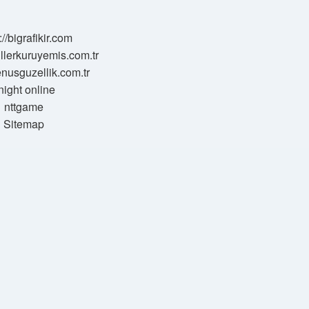
://bigrafikir.com
sillerkuruyemis.com.tr
venusguzellik.com.tr
night online
nttgame
Sitemap