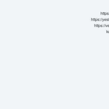
Bitirir
Mi
https
https://ye
https://
k