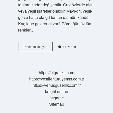
tonlara kadar değişebilir. Gri gözlerde altın
veya yeşil işaretler olabilir. Mavi-gri, yeşil-
gri ve hatta ela gri tonları da mümkündür.
Kaç tane göz rengi var? Gördüğümüz tüm
renkler…
En
Devamını okuyun
14 Yorum
Nadir
Göz
Rengi
Ne
https://bigrafikir.com
https://yesillerkuruyemis.com.tr
https://venusguzellik.com.tr
knight online
nttgame
Sitemap