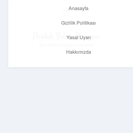
Anasayfa
menüyü
aç
Gizlilik Politikası
Parlak Fikir Dünyası
Yasal Uyarı
Işıltılı önerilerle hayatını canlandır!
Hakkımızda