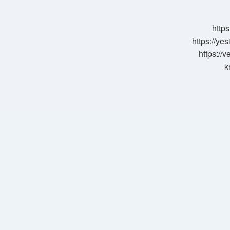
Gelir
https
https://ye
https://
k