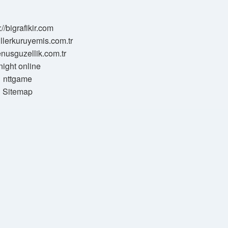
://bigrafikir.com
sillerkuruyemis.com.tr
venusguzellik.com.tr
night online
nttgame
Sitemap