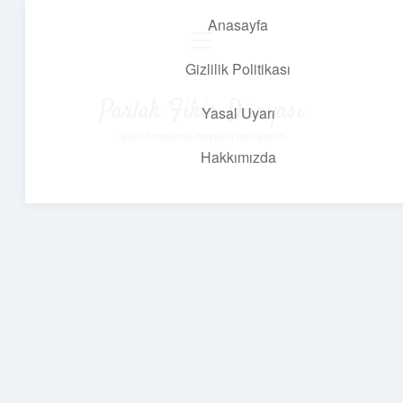
Anasayfa
menüyü
aç
Gizlilik Politikası
Parlak Fikir Dünyası
Yasal Uyarı
Işıltılı önerilerle hayatını canlandır!
Hakkımızda