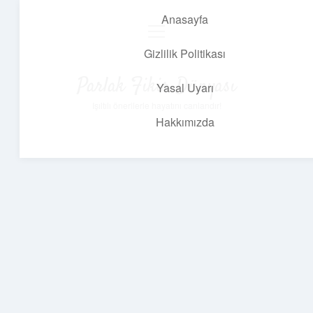
Anasayfa
menüyü
aç
Gizlilik Politikası
Parlak Fikir Dünyası
Yasal Uyarı
Işıltılı önerilerle hayatını canlandır!
Hakkımızda