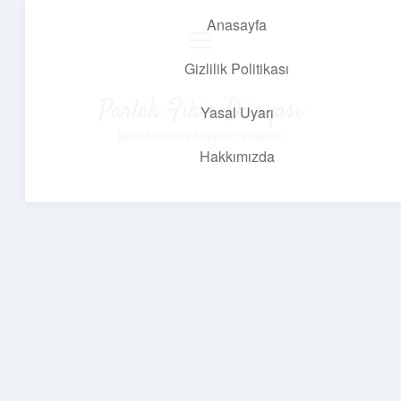
Anasayfa
menüyü
aç
Gizlilik Politikası
Parlak Fikir Dünyası
Yasal Uyarı
Işıltılı önerilerle hayatını canlandır!
Hakkımızda