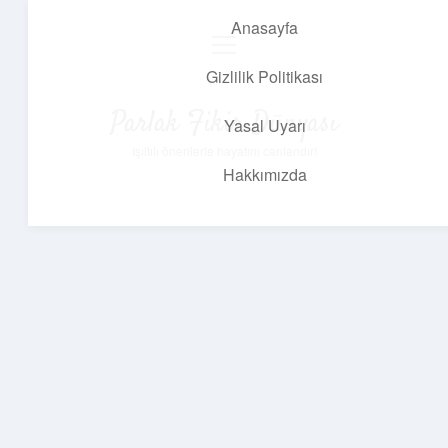
Anasayfa
menüyü
aç
Gizlilik Politikası
Parlak Fikir Dünyası
Yasal Uyarı
Işıltılı önerilerle hayatını canlandır!
Hakkımızda