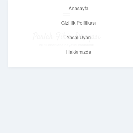
Anasayfa
menüyü
aç
Gizlilik Politikası
Parlak Fikir Dünyası
Yasal Uyarı
Işıltılı önerilerle hayatını canlandır!
Hakkımızda