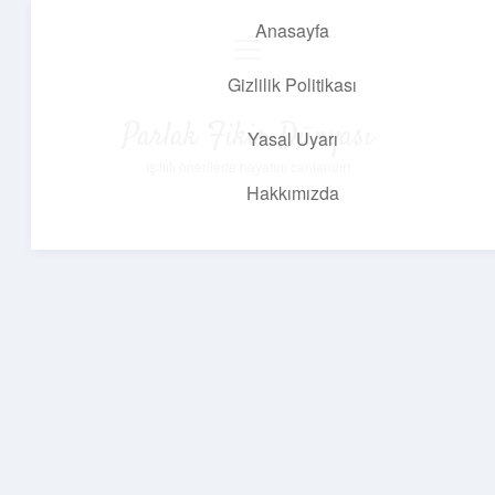
Anasayfa
menüyü
aç
Gizlilik Politikası
Parlak Fikir Dünyası
Yasal Uyarı
Işıltılı önerilerle hayatını canlandır!
Hakkımızda