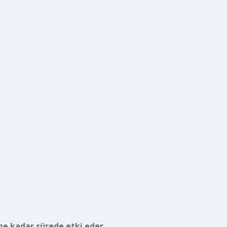
ne kadar sürede etki eder