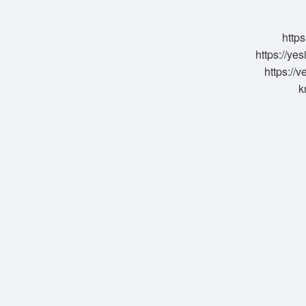
Gunde
Etki
Eder
https
https://ye
https://
k