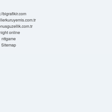
://bigrafikir.com
sillerkuruyemis.com.tr
venusguzellik.com.tr
night online
nttgame
Sitemap