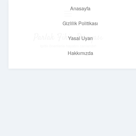
Anasayfa
menüyü
aç
Gizlilik Politikası
Parlak Fikir Dünyası
Yasal Uyarı
Işıltılı önerilerle hayatını canlandır!
Hakkımızda