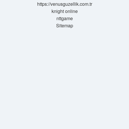
https://venusguzellik.com.tr
knight online
nttgame
Sitemap