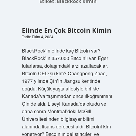
Etiket:
BlackRock kimin
Elinde En Çok Bitcoin Kimin
Tarih: Ekim 4, 2024
BlackRock’ın elinde kaç Bitcoin var?
BlackRock’ın 357.000 Bitcoin’i var. Eğer
tutarlarsa, dolaşımdaki arzı azaltacaklar.
Bitcoin CEO şu kim? Changpeng Zhao,
1977 yılında Çin’in Jiangsu kentinde
doğdu. Küçük yaşta ailesiyle birlikte
Kanada’ya taşınmadan önce ilköğrenimini
Çin’de aldı. Liseyi Kanada’da okudu ve
daha sonra Montreal’deki McGill
Üniversitesi’nden bilgisayar bilimi
alanında lisans derecesi aldı. Bitcoini kim
yönetiyor? Bitcoin’in geliştiricileri ve