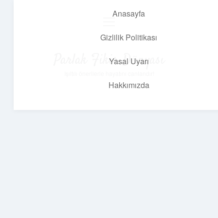
Anasayfa
menüyü
aç
Gizlilik Politikası
Parlak Fikir Dünyası
Yasal Uyarı
Işıltılı önerilerle hayatını canlandır!
Hakkımızda