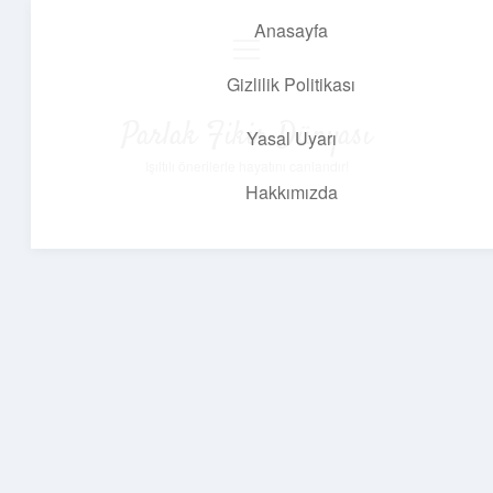
Anasayfa
menüyü
aç
Gizlilik Politikası
Parlak Fikir Dünyası
Yasal Uyarı
Işıltılı önerilerle hayatını canlandır!
Hakkımızda