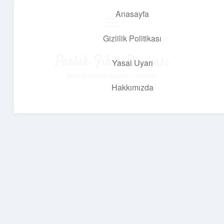
Anasayfa
menüyü
aç
Gizlilik Politikası
Parlak Fikir Dünyası
Yasal Uyarı
Işıltılı önerilerle hayatını canlandır!
Hakkımızda