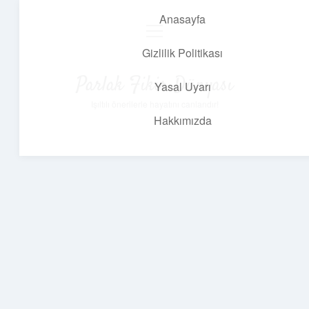
Anasayfa
menüyü
aç
Gizlilik Politikası
Parlak Fikir Dünyası
Yasal Uyarı
Işıltılı önerilerle hayatını canlandır!
Hakkımızda