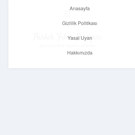
Anasayfa
menüyü
aç
Gizlilik Politikası
Parlak Fikir Dünyası
Yasal Uyarı
Işıltılı önerilerle hayatını canlandır!
Hakkımızda