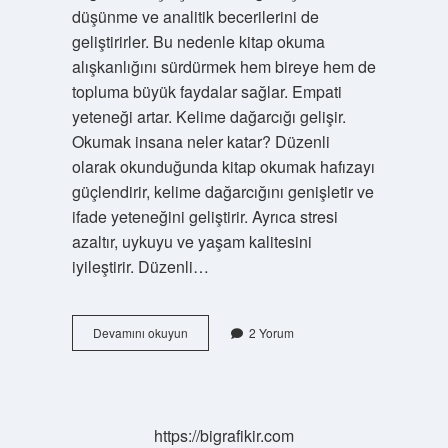
düşünme ve analitik becerilerini de
geliştirirler. Bu nedenle kitap okuma
alışkanlığını sürdürmek hem bireye hem de
topluma büyük faydalar sağlar. Empati
yeteneği artar. Kelime dağarcığı gelişir.
Okumak insana neler katar? Düzenli
olarak okunduğunda kitap okumak hafızayı
güçlendirir, kelime dağarcığını genişletir ve
ifade yeteneğini geliştirir. Ayrıca stresi
azaltır, uykuyu ve yaşam kalitesini
iyileştirir. Düzenli…
Çok
Devamını okuyun
2 Yorum
Okuyan
Insanda
Ne
Gibi
Özellikler
https://bigrafikir.com
Gelişir