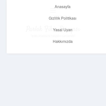
Anasayfa
menüyü
aç
Gizlilik Politikası
Parlak Fikir Dünyası
Yasal Uyarı
Işıltılı önerilerle hayatını canlandır!
Hakkımızda