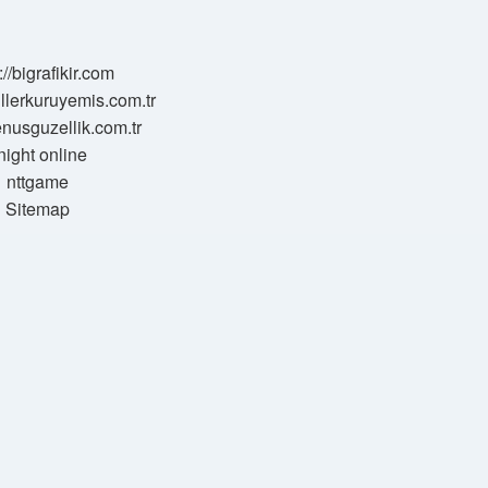
://bigrafikir.com
sillerkuruyemis.com.tr
venusguzellik.com.tr
night online
nttgame
Sitemap