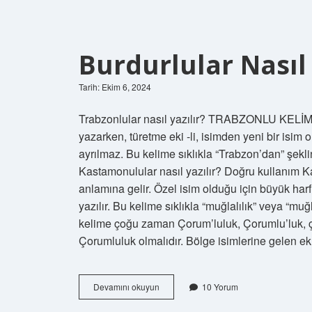
Burdurlular Nasıl 
Tarih: Ekim 6, 2024
Trabzonlular nasıl yazılır? TRABZONLU KELİM
yazarken, türetme eki -li, isimden yeni bir isim 
ayrılmaz. Bu kelime sıklıkla “Trabzon’dan” şekli
Kastamonulular nasıl yazılır? Doğru kullanım Kas
anlamına gelir. Özel isim olduğu için büyük harfl
yazılır. Bu kelime sıklıkla “muğlalılık” veya “muğl
kelime çoğu zaman Çorum’luluk, Çorumlu’luk, ç
Çorumluluk olmalıdır. Bölge isimlerine gelen ekl
Burdurlular
Devamını okuyun
10 Yorum
Nasıl
Yazılır