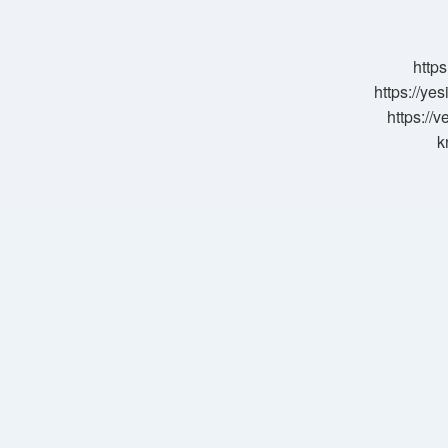
https
https://ye
https://
k