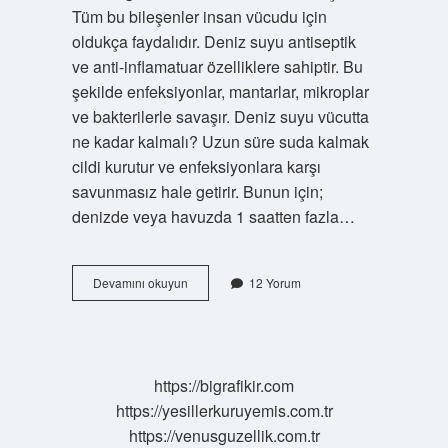
Tüm bu bileşenler insan vücudu için
oldukça faydalıdır. Deniz suyu antiseptik
ve anti-inflamatuar özelliklere sahiptir. Bu
şekilde enfeksiyonlar, mantarlar, mikroplar
ve bakterilerle savaşır. Deniz suyu vücutta
ne kadar kalmalı? Uzun süre suda kalmak
cildi kurutur ve enfeksiyonlara karşı
savunmasız hale getirir. Bunun için;
denizde veya havuzda 1 saatten fazla…
Deniz
Devamını okuyun
12 Yorum
Suyu
Hangi
Hastalığa
Iyi
Gelir
https://bigrafikir.com
https://yesillerkuruyemis.com.tr
https://venusguzellik.com.tr