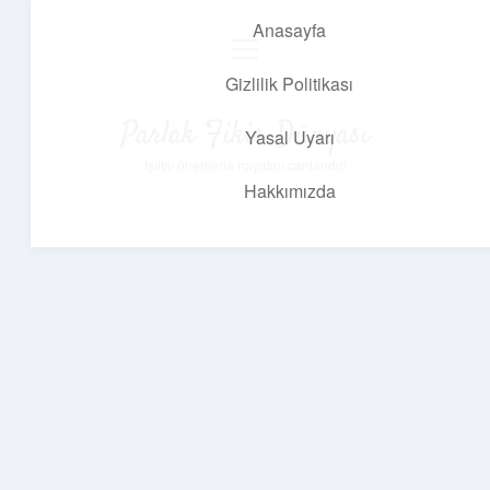
Anasayfa
menüyü
aç
Gizlilik Politikası
Parlak Fikir Dünyası
Yasal Uyarı
Işıltılı önerilerle hayatını canlandır!
Hakkımızda