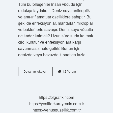
Tüm bu bileşenler insan vücudu için
oldukça faydalıdır. Deniz suyu antiseptik
ve anti-inflamatuar özelliklere sahiptir. Bu
şekilde enfeksiyonlar, mantarlar, mikroplar
ve bakterilerle savaşır. Deniz suyu vücutta
ne kadar kalmalı? Uzun süre suda kalmak
cildi kurutur ve enfeksiyonlara karşı
savunmasız hale getirir. Bunun için;
denizde veya havuzda 1 saatten fazla…
Deniz
Devamını okuyun
12 Yorum
Suyu
Hangi
Hastalığa
Iyi
Gelir
https://bigrafikir.com
https://yesillerkuruyemis.com.tr
https://venusguzellik.com.tr