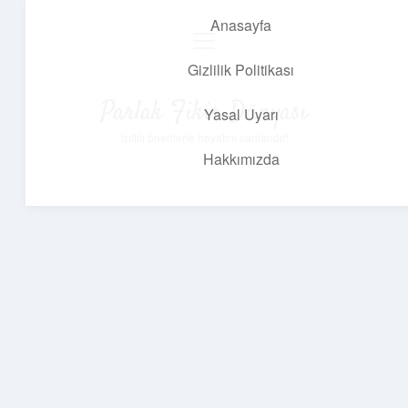
Anasayfa
menüyü
aç
Gizlilik Politikası
Parlak Fikir Dünyası
Yasal Uyarı
Işıltılı önerilerle hayatını canlandır!
Hakkımızda