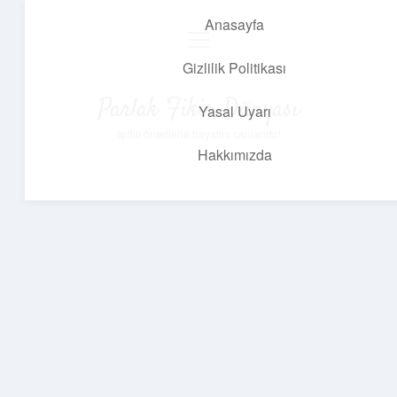
Anasayfa
menüyü
aç
Gizlilik Politikası
Parlak Fikir Dünyası
Yasal Uyarı
Işıltılı önerilerle hayatını canlandır!
Hakkımızda