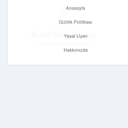
Anasayfa
menüyü
aç
Gizlilik Politikası
Parlak Fikir Dünyası
Yasal Uyarı
Işıltılı önerilerle hayatını canlandır!
Hakkımızda