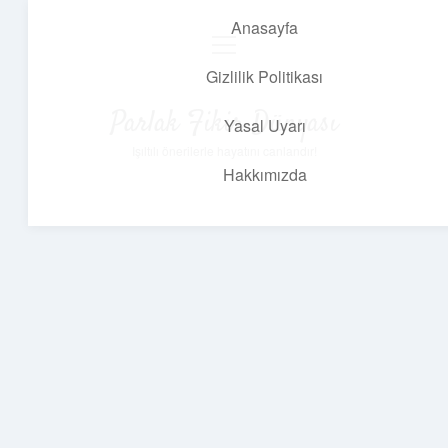
Anasayfa
menüyü
aç
Gizlilik Politikası
Parlak Fikir Dünyası
Yasal Uyarı
Işıltılı önerilerle hayatını canlandır!
Hakkımızda