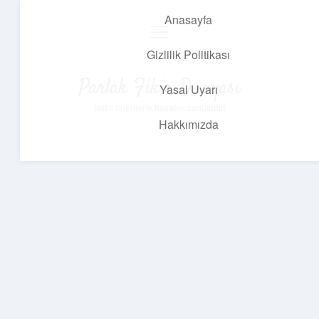
Anasayfa
menüyü
aç
Gizlilik Politikası
Parlak Fikir Dünyası
Yasal Uyarı
Işıltılı önerilerle hayatını canlandır!
Hakkımızda