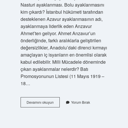
Nasturi ayaklanması. Bolu ayaklanmasını
kim çıkardı? İstanbul hükümeti tarafından
desteklenen Azavur ayaklanmasının adı,
ayaklanmaya liderlik eden Anzavur
Ahmet’ten geliyor. Ahmet Anzavur’un
önderliğinde, farklı aralıklarla geliştirilen
değersizlikler, Anadolu’daki direnci kırmayı
amaçlayan iç isyanların en önemlisi olarak
kabul edilebilir. Milli Mücadele döneminde
çıkan ayaklanmalar nelerdir? Batı
Promosyonunun Listesi (11 Mayıs 1919 –
18…
Tbmm
Devamını okuyun
Yorum Bırak
Karşı
Çıkan
Ayaklanmalar
Nelerdir