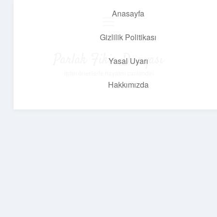
Anasayfa
menüyü
aç
Gizlilik Politikası
Parlak Fikir Dünyası
Yasal Uyarı
Işıltılı önerilerle hayatını canlandır!
Hakkımızda