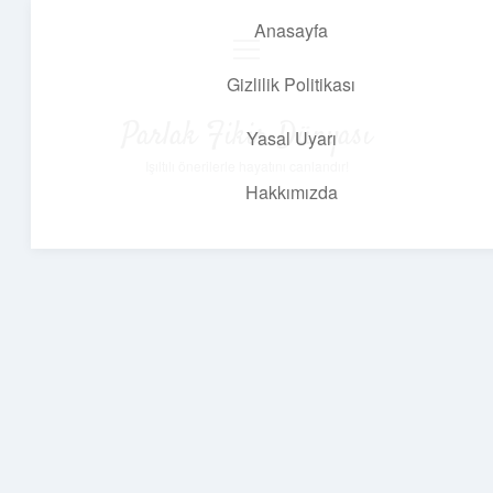
Anasayfa
menüyü
aç
Gizlilik Politikası
Parlak Fikir Dünyası
Yasal Uyarı
Işıltılı önerilerle hayatını canlandır!
Hakkımızda