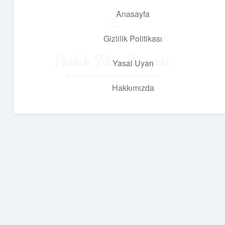
Anasayfa
menüyü
aç
Gizlilik Politikası
Parlak Fikir Dünyası
Yasal Uyarı
Işıltılı önerilerle hayatını canlandır!
Hakkımızda