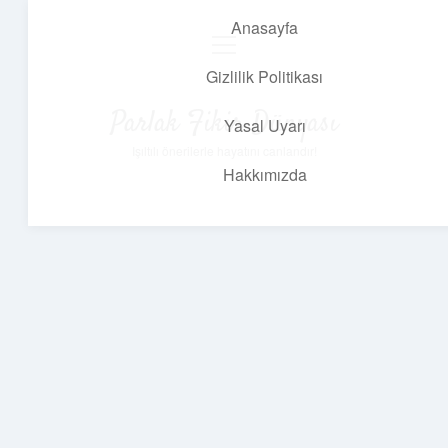
Anasayfa
menüyü
aç
Gizlilik Politikası
Parlak Fikir Dünyası
Yasal Uyarı
Işıltılı önerilerle hayatını canlandır!
Hakkımızda