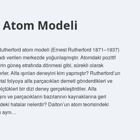
gi Atom Modeli
 Rutherford atom modeli (Ernest Rutherford 1871–1937)
ı verilen merkezde yoğunlaşmıştır. Atomdaki pozitif
erin güneş etrafında dönmesi gibi, sürekli olarak
ler. Alfa ışınları deneyini kim yapmıştır? Rutherford’un
al folyoya alfa parçacıkları demeti gönderdikleri ve
çtükleri bir dizi deney gerçekleştirdiler. Alfa
ını ve parçacıkların bazılarının kaynaklarına geri
ki hatalar nelerdir? Dalton’un atom teorisindeki
rı aynı…