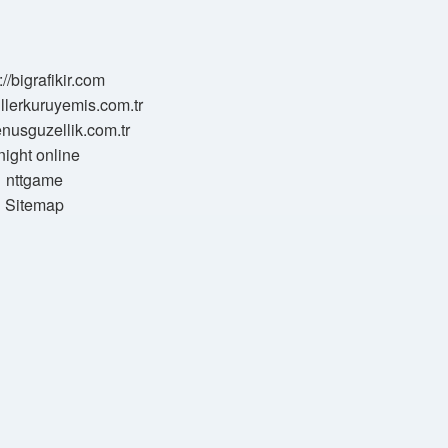
://bigrafikir.com
sillerkuruyemis.com.tr
venusguzellik.com.tr
night online
nttgame
Sitemap