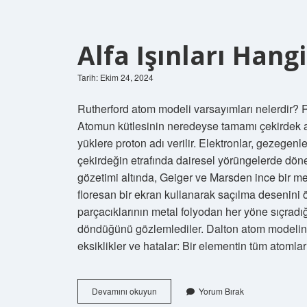
Alfa Işınları Han
Tarih: Ekim 24, 2024
Rutherford atom modeli varsayımları nelerdir?
Atomun kütlesinin neredeyse tamamı çekirdek ad
yüklere proton adı verilir. Elektronlar, gezegenl
çekirdeğin etrafında dairesel yörüngelerde döner
gözetimi altında, Geiger ve Marsden ince bir met
floresan bir ekran kullanarak saçılma desenini öl
parçacıklarının metal folyodan her yöne sıçradığ
döndüğünü gözlemlediler. Dalton atom modelinde
eksiklikler ve hatalar: Bir elementin tüm atomla
Alfa
Devamını okuyun
Yorum Bırak
Işınları