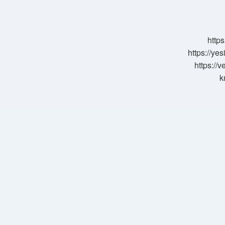
Hangi
Atom
Modeli
https
https://ye
https://
k