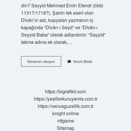
din? Seyyid Mehmed Emîn Efendi (öldü
1131?/1718?). Şairin tek eseri olan
Dîvân’ın adı, kopyaları yazmanın iç
kapağında “Dîvân-ı Seyd” ve “Dîvân-ı
Seyyid Baba” olarak adlandırılır. “Sayyid”
takma adına ek olarak,…
Divan
Devamını okuyun
Yorum Bırak
Adlı
Eser
Kime
Aittir
https://bigrafikir.com
https://yesillerkuruyemis.com.tr
https://venusguzellik.com.tr
knight online
nttgame
Sitemap