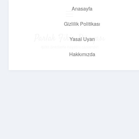
Anasayfa
menüyü
aç
Gizlilik Politikası
Parlak Fikir Dünyası
Yasal Uyarı
Işıltılı önerilerle hayatını canlandır!
Hakkımızda