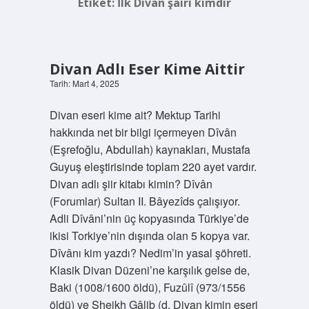
Etiket:
İlk Divan şairi kimdir
Divan Adlı Eser Kime Aittir
Tarih: Mart 4, 2025
Divan eseri kime ait? Mektup Tarihi
hakkında net bir bilgi içermeyen Dîvân
(Eşrefoğlu, Abdullah) kaynakları, Mustafa
Guyuş eleştirisinde toplam 220 ayet vardır.
Divan adlı şiir kitabı kimin? Dîvân
(Forumlar) Sultan II. Bâyezîds çalışıyor.
Adli Dîvâni’nin üç kopyasında Türkiye’de
ikisi Torkiye’nin dışında olan 5 kopya var.
Dîvânı kim yazdı? Nedim’in yasal şöhreti.
Klasik Divan Düzeni’ne karşılık gelse de,
Baki (1008/1600 öldü), Fuzûlî (973/1556
öldü) ve Sheikh Gâlib (d. Divan kimin eseri