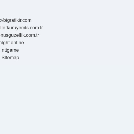
://bigrafikir.com
sillerkuruyemis.com.tr
venusguzellik.com.tr
night online
nttgame
Sitemap