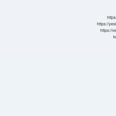
Işten
Çıkış
Yapılır
https
Mı
https://ye
https://
k