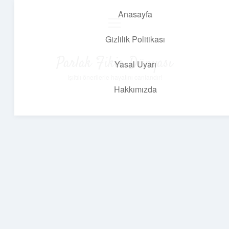
Anasayfa
menüyü
aç
Gizlilik Politikası
Parlak Fikir Dünyası
Yasal Uyarı
Işıltılı önerilerle hayatını canlandır!
Hakkımızda