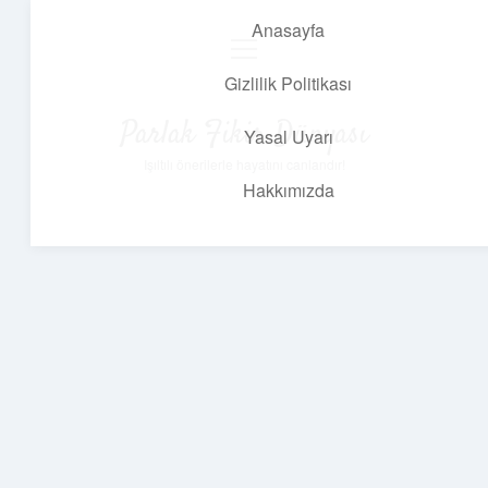
Anasayfa
menüyü
aç
Gizlilik Politikası
Parlak Fikir Dünyası
Yasal Uyarı
Işıltılı önerilerle hayatını canlandır!
Hakkımızda