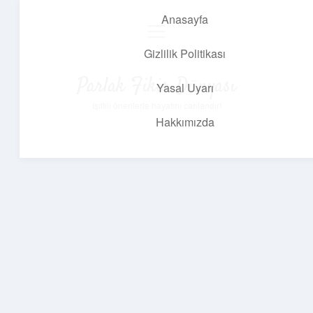
Anasayfa
menüyü
aç
Gizlilik Politikası
Parlak Fikir Dünyası
Yasal Uyarı
Işıltılı önerilerle hayatını canlandır!
Hakkımızda